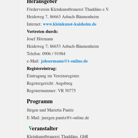
Herausgeber
Förderverein Kleinkunstbrauerei Thaddäus e.V.
Heideweg 7, 86663 Asbach-Bäumenheim
www.kleinkunst-kaisheim.de
Internet:
Vertreten durch:
Josef Hörmann
Heideweg 7; 86653 Asbach-Bäumenheim
Telefon: 0906 / 91984
johoermann@t-online.de
e-Mail:
Registereintrag:
E
intragung im Vereinsregister.
Registergericht: Augsburg
Registernummer: VR 50775
Programm
Jürgen und Marietta Panitz
E-Mail: juergen.panitz@t-online.de
V
eranstalter
Kleinkunstbrauerei Thaddäus, GbR