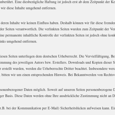
nberührt. Eine diesbezügliche Haftung ist jedoch erst ab dem Zeitpunkt der Ke
wir diese Inhalte umgehend entfernen.
f deren Inhalte wir keinen Einfluss haben. Deshalb können wir für diese fremd
ber der Seiten verantwortlich. Die verlinkten Seiten wurden zum Zeitpunkt der V
ne permanente inhaltliche Kontrolle der verlinkten Seiten ist jedoch ohne kon
inks umgehend entfernen.
 diesen Seiten unterliegen dem deutschen Urheberrecht. Die Vervielfältigung, 
timmung des jeweiligen Autors bzw. Erstellers. Downloads und Kopien dieser S
er erstellt wurden, werden die Urheberrechte Dritter beachtet. Insbesondere werd
 bitten wir um einen entsprechenden Hinweis. Bei Bekanntwerden von Rechtsve
rsonenbezogener Daten möglich. Soweit auf unseren Seiten personenbezogene D
lliger Basis. Diese Daten werden ohne Ihre ausdrückliche Zustimmung nicht an D
(z.B. bei der Kommunikation per E-Mail) Sicherheitslücken aufweisen kann. Ein