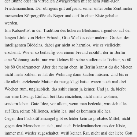
der Bühne oder im virtuellen Zwiegespräch mit seinem Mini-Klon
Friedemännchen. Der übrigens gilt aufgrund seiner unter zehn Zentimeter
messenden Körpergröße als Nager und darf in einer Kiste gehalten
werden.
Ein Kabarettist in der Tradition des höheren Blödsinns, irgendwo auf der
langen Linie von Heinz Erhardt, Otto Waalkes oder anderen Großen des
intelligenten Blödelns, dabei gar nicht so harmlos, wie er vielleicht
erscheint. Wie er so beiläufig von einem Freund erzählt, der in Berlin
eine Wohnung sucht, nur was kleines für seine studierende Tochter, so 60
bis 80 Quadratmeter. Aber der meint eben, in Berlin kannst du die Mieten
nicht mehr zahlen, er hat die Wohnung dann kaufen müssen. Und bis er
die allein erziehende Mutter da rausgeklagt hatte, waren noch mal drei
Wochen rum, unglaublich, das zahlt einem ja keiner. Und ja, da bleibt
nur eine Lösung: Einfach bei Ikea einziehen, nicht mehr wohnen,
sondern leben. Gute Idee, vor allem, wenn man bedenkt, was sich alles
auf Ikea reimt: Millionea, schön lea, und es kommen alle hea.
Gegen den Fachkräftemangel gibt es leider kein so probates Mittel, nicht
gegen den Menschen an sich, und auch Friedemännchen aus der Kiste,
immer mal wieder zugeschaltet, weiß keinen Rat, nicht mal der liebe Gott