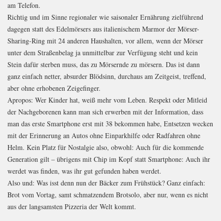
am Telefon.
Richtig und im Sinne regionaler wie saisonaler Ernährung zielführend
dagegen statt des Edelmörsers aus italienischem Marmor der Mörser-
Sharing-Ring mit 24 anderen Haushalten, vor allem, wenn der Mörser
unter dem Straßenbelag ja unmittelbar zur Verfügung steht und kein
Stein dafür sterben muss, das zu Mörsernde zu mörsern. Das ist dann
ganz einfach netter, absurder Blödsinn, durchaus am Zeitgeist, treffend,
aber ohne erhobenen Zeigefinger.
Apropos: Wer Kinder hat, weiß mehr vom Leben. Respekt oder Mitleid
der Nachgeborenen kann man sich erwerben mit der Information, dass
man das erste Smartphone erst mit 38 bekommen habe, Entsetzen wecken
mit der Erinnerung an Autos ohne Einparkhilfe oder Radfahren ohne
Helm. Kein Platz für Nostalgie also, obwohl: Auch für die kommende
Generation gilt – übrigens mit Chip im Kopf statt Smartphone: Auch ihr
werdet was finden, was ihr gut gefunden haben werdet.
​Also und: Was isst denn nun der Bäcker zum Frühstück? Ganz einfach:
Brot vom Vortag, samt schmatzendem Brotsolo, aber nur, wenn es nicht
aus der langsamsten Pizzeria der Welt kommt.