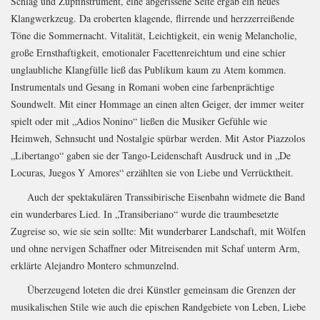
Schlag und Zupfinstrument, eine abgerissene Seite ergab ein neues
Klangwerkzeug. Da eroberten klagende, flirrende und herzzerreißende
Töne die Sommernacht. Vitalität, Leichtigkeit, ein wenig Melancholie,
große Ernsthaftigkeit, emotionaler Facettenreichtum und eine schier
unglaubliche Klangfülle ließ das Publikum kaum zu Atem kommen.
Instrumentals und Gesang in Romani woben eine farbenprächtige
Soundwelt. Mit einer Hommage an einen alten Geiger, der immer weiter
spielt oder mit „Adios Nonino“ ließen die Musiker Gefühle wie
Heimweh, Sehnsucht und Nostalgie spürbar werden. Mit Astor Piazzolos
„Libertango“ gaben sie der Tango-Leidenschaft Ausdruck und in „De
Locuras, Juegos Y Amores“ erzählten sie von Liebe und Verrücktheit.
Auch der spektakulären Transsibirische Eisenbahn widmete die Band
ein wunderbares Lied. In „Transiberiano“ wurde die traumbesetzte
Zugreise so, wie sie sein sollte: Mit wunderbarer Landschaft, mit Wölfen
und ohne nervigen Schaffner oder Mitreisenden mit Schaf unterm Arm,
erklärte Alejandro Montero schmunzelnd.
Überzeugend loteten die drei Künstler gemeinsam die Grenzen der
musikalischen Stile wie auch die epischen Randgebiete von Leben, Liebe