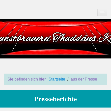
Startseite
Der Förderverein
Kartenreservierung
Anfahrt & Kontakt
Programmvorschau
aus der Presse
Sie befinden sich hier:
Startseite
/
aus der Presse
Beitrittserklärung
Impressum
Presseberichte
Datenschutz