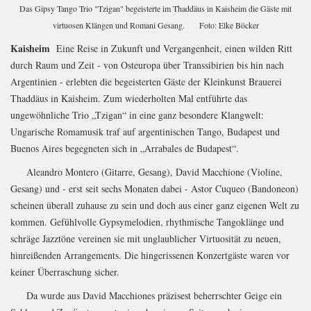
Das Gipsy Tango Trio "Tzigan" begeisterte im Thaddäus in Kaisheim die Gäste mit
virtuosen Klängen und Romani Gesang. Foto: Elke Böcker
Kaisheim
Eine Reise in Zukunft und Vergangenheit, einen wilden Ritt
durch Raum und Zeit - von Osteuropa über Transsibirien bis hin nach
Argentinien - erlebten die begeisterten Gäste der Kleinkunst Brauerei
Thaddäus in Kaisheim. Zum wiederholten Mal entführte das
ungewöhnliche Trio „Tzigan“ in eine ganz besondere Klangwelt:
Ungarische Romamusik traf auf argentinischen Tango, Budapest und
Buenos Aires begegneten sich in „Arrabales de Budapest“.
Aleandro Montero (Gitarre, Gesang), David Macchione (Violine,
Gesang) und - erst seit sechs Monaten dabei - Astor Cuqueo (Bandoneon)
scheinen überall zuhause zu sein und doch aus einer ganz eigenen Welt zu
kommen. Gefühlvolle Gypsymelodien, rhythmische Tangoklänge und
schräge Jazztöne vereinen sie mit unglaublicher Virtuosität zu neuen,
hinreißenden Arrangements. Die hingerissenen Konzertgäste waren vor
keiner Überraschung sicher.
Da wurde aus David Macchiones präzisest beherrschter Geige ein